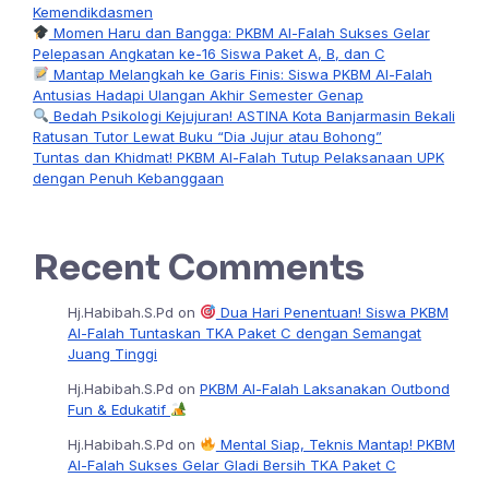
Kemendikdasmen
Momen Haru dan Bangga: PKBM Al-Falah Sukses Gelar
Pelepasan Angkatan ke-16 Siswa Paket A, B, dan C
Mantap Melangkah ke Garis Finis: Siswa PKBM Al-Falah
Antusias Hadapi Ulangan Akhir Semester Genap
Bedah Psikologi Kejujuran! ASTINA Kota Banjarmasin Bekali
Ratusan Tutor Lewat Buku “Dia Jujur atau Bohong”
Tuntas dan Khidmat! PKBM Al-Falah Tutup Pelaksanaan UPK
dengan Penuh Kebanggaan
Recent Comments
Hj.Habibah.S.Pd
on
Dua Hari Penentuan! Siswa PKBM
Al-Falah Tuntaskan TKA Paket C dengan Semangat
Juang Tinggi
Hj.Habibah.S.Pd
on
PKBM Al-Falah Laksanakan Outbond
Fun & Edukatif
Hj.Habibah.S.Pd
on
Mental Siap, Teknis Mantap! PKBM
Al-Falah Sukses Gelar Gladi Bersih TKA Paket C