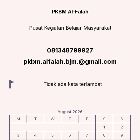
PKBM Al-Falah
Pusat Kegiatan Belajar Masyarakat
081348799927
pkbm.alfalah.bjm.@gmail.com
Tidak ada kata terlambat
August 2026
M
T
W
T
F
S
S
1
2
3
4
5
6
7
8
9