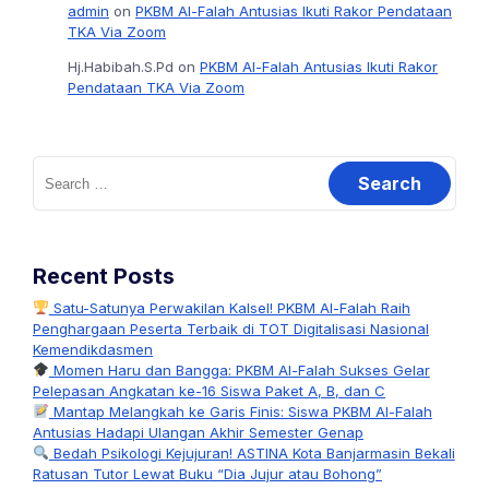
admin
on
PKBM Al-Falah Antusias Ikuti Rakor Pendataan
TKA Via Zoom
Hj.Habibah.S.Pd
on
PKBM Al-Falah Antusias Ikuti Rakor
Pendataan TKA Via Zoom
Search
for:
Recent Posts
Satu-Satunya Perwakilan Kalsel! PKBM Al-Falah Raih
Penghargaan Peserta Terbaik di TOT Digitalisasi Nasional
Kemendikdasmen
Momen Haru dan Bangga: PKBM Al-Falah Sukses Gelar
Pelepasan Angkatan ke-16 Siswa Paket A, B, dan C
Mantap Melangkah ke Garis Finis: Siswa PKBM Al-Falah
Antusias Hadapi Ulangan Akhir Semester Genap
Bedah Psikologi Kejujuran! ASTINA Kota Banjarmasin Bekali
Ratusan Tutor Lewat Buku “Dia Jujur atau Bohong”