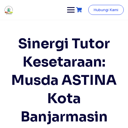
Skip
content
to
Hubungi Kami
content
Sinergi Tutor
Kesetaraan:
Musda ASTINA
Kota
Banjarmasin