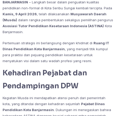
BANJARMASIN
– Langkah besar dalam penguatan kualitas
pendidikan non-formal di Kota Seribu Sungai kembali tercipta. Pada
Kamis, 9 April 2026
, telah dilaksanakan
Musyawarah Daerah
(Musda)
dalam rangka pembentukan sekaligus pemilihan pengurus
Asosiasi Tutor Pendidikan Kesetaraan Indonesia (ASTINA)
Kota
Banjarmasin.
Pertemuan strategis ini berlangsung dengan khidmat di
Ruang IT
Dinas Pendidikan Kota Banjarmasin
, yang menjadi titik kumpul
para praktisi dan pejuang pendidikan kesetaraan untuk
menyatukan visi dalam satu wadah profesi yang resmi.
Kehadiran Pejabat dan
Pendampingan DPW
Kegiatan Musda ini mendapatkan atensi penuh dari pemerintah
kota, yang ditandai dengan kehadiran sejumlah
Pejabat Dinas
Pendidikan Kota Banjarmasin
. Dukungan ini menegaskan bahwa
keberadaan ASTINA dianggap krusial sebagai mitra pemerintah