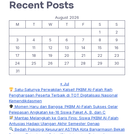
Recent Posts
August 2026
M
T
W
T
F
S
S
1
2
3
4
5
6
7
8
9
10
11
12
13
14
15
16
17
18
19
20
21
22
23
24
25
26
27
28
29
30
31
« Jul
Satu-Satunya Perwakilan Kalsel! PKBM Al-Falah Raih
Penghargaan Peserta Terbaik di TOT Digitalisasi Nasional
Kemendikdasmen
Momen Haru dan Bangga: PKBM Al-Falah Sukses Gelar
Pelepasan Angkatan ke-16 Siswa Paket A, B, dan C
Mantap Melangkah ke Garis Finis: Siswa PKBM Al-Falah
Antusias Hadapi Ulangan Akhir Semester Genap
Bedah Psikologi Kejujuran! ASTINA Kota Banjarmasin Bekali