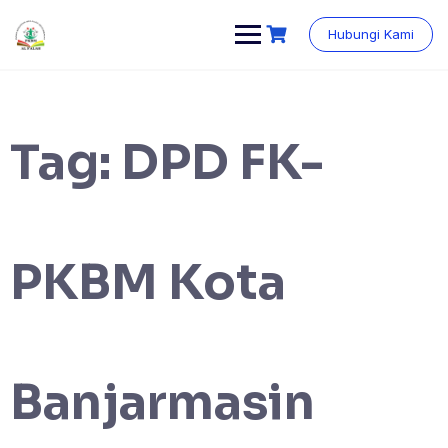
Skip
content
to
Hubungi Kami
content
Tag:
DPD FK-
PKBM Kota
Banjarmasin