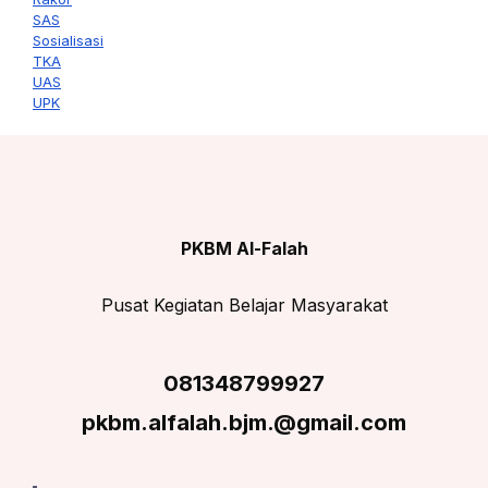
SAS
Sosialisasi
TKA
UAS
UPK
PKBM Al-Falah
Pusat Kegiatan Belajar Masyarakat
081348799927
pkbm.alfalah.bjm.@gmail.com