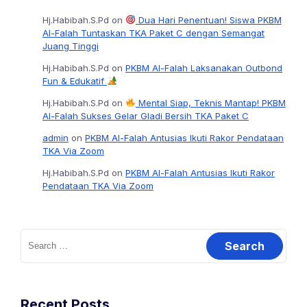
Hj.Habibah.S.Pd
on
Dua Hari Penentuan! Siswa PKBM
Al-Falah Tuntaskan TKA Paket C dengan Semangat
Juang Tinggi
Hj.Habibah.S.Pd
on
PKBM Al-Falah Laksanakan Outbond
Fun & Edukatif
Hj.Habibah.S.Pd
on
Mental Siap, Teknis Mantap! PKBM
Al-Falah Sukses Gelar Gladi Bersih TKA Paket C
admin
on
PKBM Al-Falah Antusias Ikuti Rakor Pendataan
TKA Via Zoom
Hj.Habibah.S.Pd
on
PKBM Al-Falah Antusias Ikuti Rakor
Pendataan TKA Via Zoom
Search
for:
Recent Posts