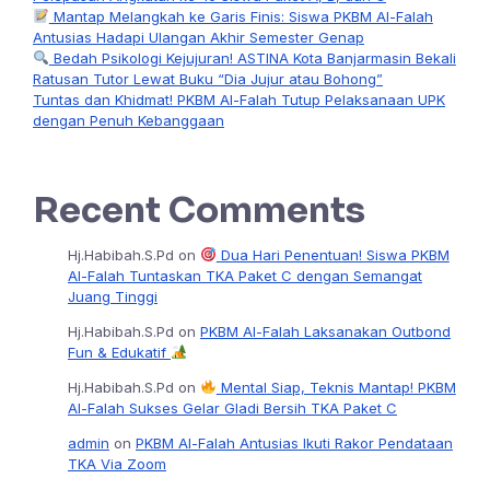
Mantap Melangkah ke Garis Finis: Siswa PKBM Al-Falah
Antusias Hadapi Ulangan Akhir Semester Genap
Bedah Psikologi Kejujuran! ASTINA Kota Banjarmasin Bekali
Ratusan Tutor Lewat Buku “Dia Jujur atau Bohong”
Tuntas dan Khidmat! PKBM Al-Falah Tutup Pelaksanaan UPK
dengan Penuh Kebanggaan
Recent Comments
Hj.Habibah.S.Pd
on
Dua Hari Penentuan! Siswa PKBM
Al-Falah Tuntaskan TKA Paket C dengan Semangat
Juang Tinggi
Hj.Habibah.S.Pd
on
PKBM Al-Falah Laksanakan Outbond
Fun & Edukatif
Hj.Habibah.S.Pd
on
Mental Siap, Teknis Mantap! PKBM
Al-Falah Sukses Gelar Gladi Bersih TKA Paket C
admin
on
PKBM Al-Falah Antusias Ikuti Rakor Pendataan
TKA Via Zoom