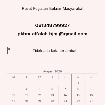
Pusat Kegiatan Belajar Masyarakat
081348799927
pkbm.alfalah.bjm.@gmail.com
Tidak ada kata terlambat
August 2026
M
T
W
T
F
S
S
1
2
3
4
5
6
7
8
9
10
11
12
13
14
15
16
17
18
19
20
21
22
23