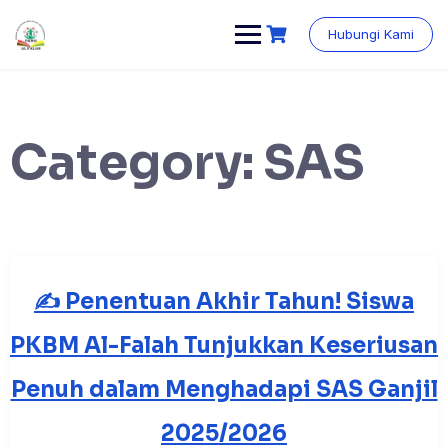
Skip
content
to
Hubungi Kami
content
Category:
SAS
✍️ Penentuan Akhir Tahun! Siswa
PKBM Al-Falah Tunjukkan Keseriusan
Penuh dalam Menghadapi SAS Ganjil
2025/2026