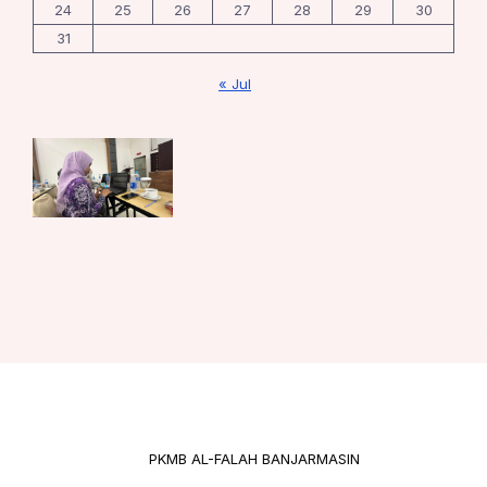
24
25
26
27
28
29
30
31
« Jul
PKMB AL-FALAH BANJARMASIN