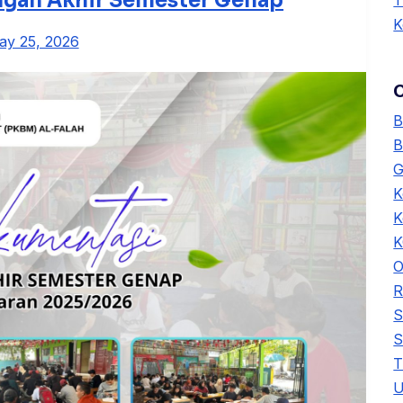
ngan Akhir Semester Genap
T
K
ay 25, 2026
B
B
G
K
K
O
R
S