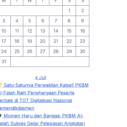
M
T
W
T
F
S
S
1
2
3
4
5
6
7
8
9
10
11
12
13
14
15
16
17
18
19
20
21
22
23
24
25
26
27
28
29
30
31
« Jul
Satu-Satunya Perwakilan Kalsel! PKBM
l-Falah Raih Penghargaan Peserta
erbaik di TOT Digitalisasi Nasional
emendikdasmen
Momen Haru dan Bangga: PKBM Al-
alah Sukses Gelar Pelepasan Angkatan