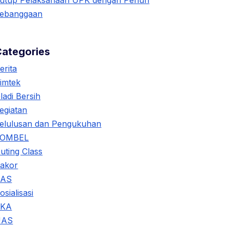
utup Pelaksanaan UPK dengan Penuh
ebanggaan
Categories
erita
imtek
ladi Bersih
egiatan
elulusan dan Pengukuhan
KOMBEL
uting Class
akor
SAS
osialisasi
TKA
UAS