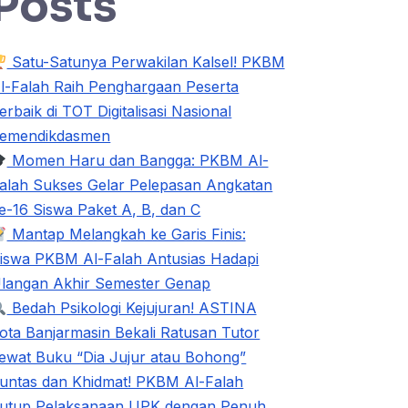
Posts
Satu-Satunya Perwakilan Kalsel! PKBM
l-Falah Raih Penghargaan Peserta
erbaik di TOT Digitalisasi Nasional
emendikdasmen
Momen Haru dan Bangga: PKBM Al-
alah Sukses Gelar Pelepasan Angkatan
e-16 Siswa Paket A, B, dan C
Mantap Melangkah ke Garis Finis:
iswa PKBM Al-Falah Antusias Hadapi
langan Akhir Semester Genap
Bedah Psikologi Kejujuran! ASTINA
ota Banjarmasin Bekali Ratusan Tutor
ewat Buku “Dia Jujur atau Bohong”
untas dan Khidmat! PKBM Al-Falah
utup Pelaksanaan UPK dengan Penuh