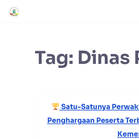
Skip
content
to
content
Tag:
Dinas 
Satu-Satunya Perwakil
Penghargaan Peserta Terb
Keme