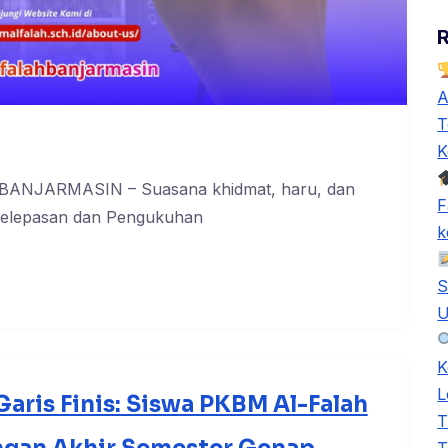
A
T
K
n BANJARMASIN – Suasana khidmat, haru, dan
F
Pelepasan dan Pengukuhan
k
S
U
K
L
ris Finis: Siswa PKBM Al-Falah
T