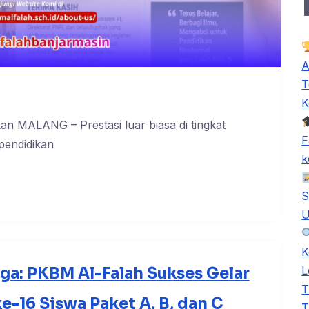
A
T
K
kan MALANG – Prestasi luar biasa di tingkat
F
 pendidikan
k
S
U
K
L
a: PKBM Al-Falah Sukses Gelar
T
-16 Siswa Paket A, B, dan C
T