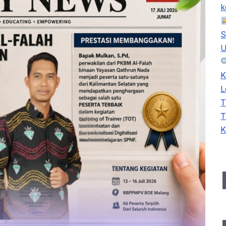
k
S
U
K
L
T
T
K