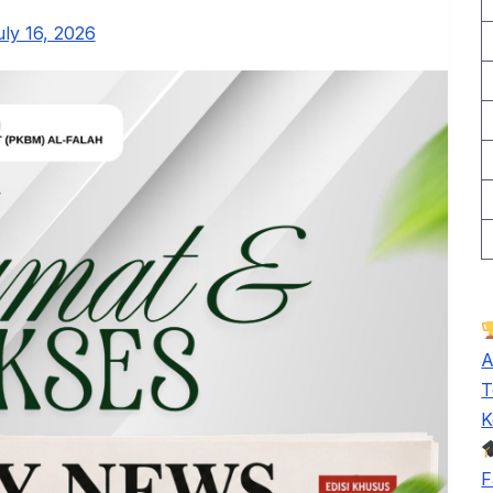
uly 16, 2026
A
T
K
F