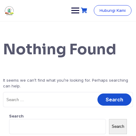
Skip
content
to
Hubungi Kami
content
Nothing Found
It seems we can’t find what you’re looking for. Perhaps searching
can help.
Search
for:
Search
Search