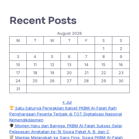
Recent Posts
August 2026
M
T
W
T
F
S
S
1
2
3
4
5
6
7
8
9
10
11
12
13
14
15
16
17
18
19
20
21
22
23
24
25
26
27
28
29
30
31
« Jul
Satu-Satunya Perwakilan Kalsel! PKBM Al-Falah Raih
Penghargaan Peserta Terbaik di TOT Digitalisasi Nasional
Kemendikdasmen
Momen Haru dan Bangga: PKBM Al-Falah Sukses Gelar
Pelepasan Angkatan ke-16 Siswa Paket A, B, dan C
Mantap Melangkah ke Garis Finis: Siswa PKBM Al-Falah