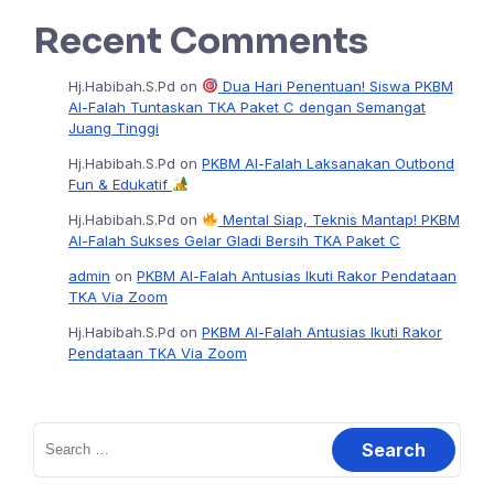
Recent Comments
Hj.Habibah.S.Pd
on
Dua Hari Penentuan! Siswa PKBM
Al-Falah Tuntaskan TKA Paket C dengan Semangat
Juang Tinggi
Hj.Habibah.S.Pd
on
PKBM Al-Falah Laksanakan Outbond
Fun & Edukatif
Hj.Habibah.S.Pd
on
Mental Siap, Teknis Mantap! PKBM
Al-Falah Sukses Gelar Gladi Bersih TKA Paket C
admin
on
PKBM Al-Falah Antusias Ikuti Rakor Pendataan
TKA Via Zoom
Hj.Habibah.S.Pd
on
PKBM Al-Falah Antusias Ikuti Rakor
Pendataan TKA Via Zoom
Search
for: