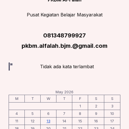
Pusat Kegiatan Belajar Masyarakat
081348799927
pkbm.alfalah.bjm.@gmail.com
Tidak ada kata terlambat
May 2026
M
T
W
T
F
S
S
1
2
3
4
5
6
7
8
9
10
11
12
13
14
15
16
17
18
19
20
21
22
23
24