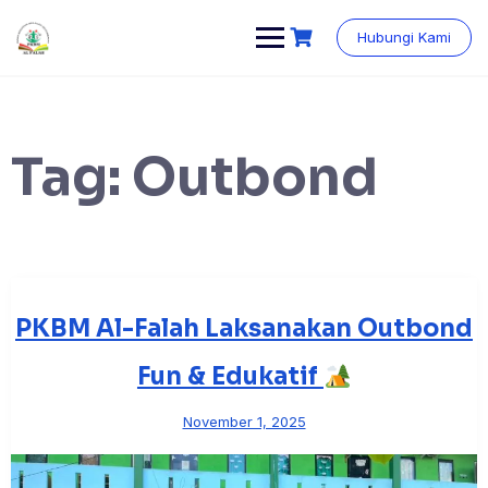
Skip
content
to
Hubungi Kami
content
Tag:
Outbond
PKBM Al-Falah Laksanakan Outbond
Fun & Edukatif
November 1, 2025