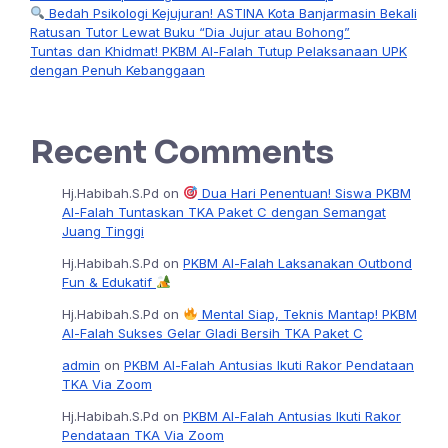
Bedah Psikologi Kejujuran! ASTINA Kota Banjarmasin Bekali
Ratusan Tutor Lewat Buku “Dia Jujur atau Bohong”
Tuntas dan Khidmat! PKBM Al-Falah Tutup Pelaksanaan UPK
dengan Penuh Kebanggaan
Recent Comments
Hj.Habibah.S.Pd
on
Dua Hari Penentuan! Siswa PKBM
Al-Falah Tuntaskan TKA Paket C dengan Semangat
Juang Tinggi
Hj.Habibah.S.Pd
on
PKBM Al-Falah Laksanakan Outbond
Fun & Edukatif
Hj.Habibah.S.Pd
on
Mental Siap, Teknis Mantap! PKBM
Al-Falah Sukses Gelar Gladi Bersih TKA Paket C
admin
on
PKBM Al-Falah Antusias Ikuti Rakor Pendataan
TKA Via Zoom
Hj.Habibah.S.Pd
on
PKBM Al-Falah Antusias Ikuti Rakor
Pendataan TKA Via Zoom