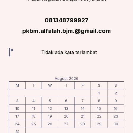
081348799927
pkbm.alfalah.bjm.@gmail.com
Tidak ada kata terlambat
August 2026
M
T
W
T
F
S
S
1
2
3
4
5
6
7
8
9
10
11
12
13
14
15
16
17
18
19
20
21
22
23
24
25
26
27
28
29
30
31