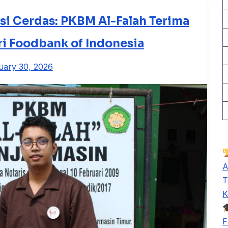
si Cerdas: PKBM Al-Falah Terima
i Foodbank of Indonesia
uary 30, 2026
A
T
K
F