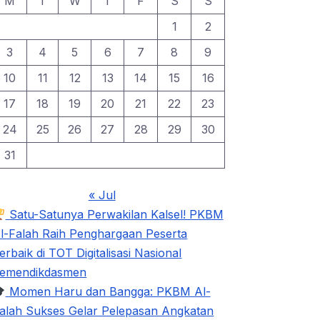
M
T
W
T
F
S
S
1
2
3
4
5
6
7
8
9
10
11
12
13
14
15
16
17
18
19
20
21
22
23
24
25
26
27
28
29
30
31
« Jul
Satu-Satunya Perwakilan Kalsel! PKBM
l-Falah Raih Penghargaan Peserta
erbaik di TOT Digitalisasi Nasional
emendikdasmen
Momen Haru dan Bangga: PKBM Al-
alah Sukses Gelar Pelepasan Angkatan