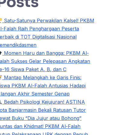
Posts
Satu-Satunya Perwakilan Kalsel! PKBM
l-Falah Raih Penghargaan Peserta
erbaik di TOT Digitalisasi Nasional
emendikdasmen
Momen Haru dan Bangga: PKBM Al-
alah Sukses Gelar Pelepasan Angkatan
e-16 Siswa Paket A, B, dan C
Mantap Melangkah ke Garis Finis:
iswa PKBM Al-Falah Antusias Hadapi
langan Akhir Semester Genap
Bedah Psikologi Kejujuran! ASTINA
ota Banjarmasin Bekali Ratusan Tutor
ewat Buku “Dia Jujur atau Bohong”
untas dan Khidmat! PKBM Al-Falah
utup Pelaksanaan UPK dengan Penuh