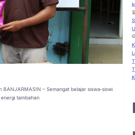
k
S
U
K
L
T
T
K
ikan BANJARMASIN – Semangat belajar siswa-siswi
 energi tambahan