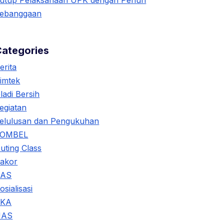
utup Pelaksanaan UPK dengan Penuh
ebanggaan
Categories
erita
imtek
ladi Bersih
egiatan
elulusan dan Pengukuhan
KOMBEL
uting Class
akor
SAS
osialisasi
TKA
UAS