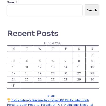
Search
Search
Recent Posts
August 2026
M
T
W
T
F
S
S
1
2
3
4
5
6
7
8
9
10
11
12
13
14
15
16
17
18
19
20
21
22
23
24
25
26
27
28
29
30
31
« Jul
Satu-Satunya Perwakilan Kalsel! PKBM Al-Falah Raih
Penghargaan Peserta Terbaik di TOT Digitalisasi Nasional