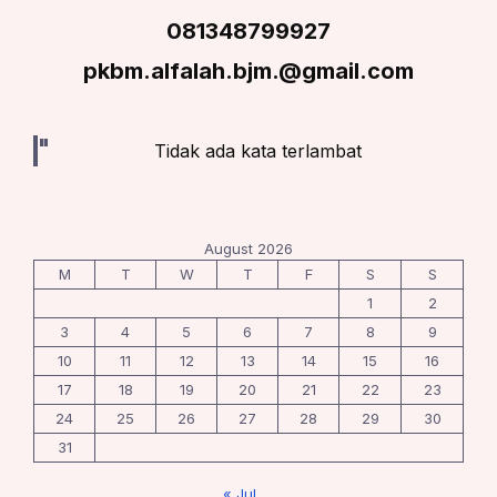
081348799927
pkbm.alfalah.bjm.@gmail.com
Tidak ada kata terlambat
August 2026
M
T
W
T
F
S
S
1
2
3
4
5
6
7
8
9
10
11
12
13
14
15
16
17
18
19
20
21
22
23
24
25
26
27
28
29
30
31
« Jul