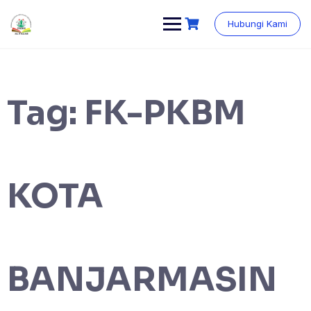
Skip
content
to
Hubungi Kami
content
Tag:
FK-PKBM
KOTA
BANJARMASIN