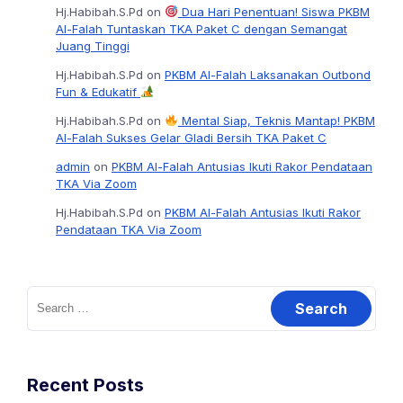
Hj.Habibah.S.Pd
on
Dua Hari Penentuan! Siswa PKBM
Al-Falah Tuntaskan TKA Paket C dengan Semangat
Juang Tinggi
Hj.Habibah.S.Pd
on
PKBM Al-Falah Laksanakan Outbond
Fun & Edukatif
Hj.Habibah.S.Pd
on
Mental Siap, Teknis Mantap! PKBM
Al-Falah Sukses Gelar Gladi Bersih TKA Paket C
admin
on
PKBM Al-Falah Antusias Ikuti Rakor Pendataan
TKA Via Zoom
Hj.Habibah.S.Pd
on
PKBM Al-Falah Antusias Ikuti Rakor
Pendataan TKA Via Zoom
Search
for:
Recent Posts