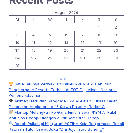
Recent Posts
August 2026
M
T
W
T
F
S
S
1
2
3
4
5
6
7
8
9
10
11
12
13
14
15
16
17
18
19
20
21
22
23
24
25
26
27
28
29
30
31
« Jul
Satu-Satunya Perwakilan Kalsel! PKBM Al-Falah Raih
Penghargaan Peserta Terbaik di TOT Digitalisasi Nasional
Kemendikdasmen
Momen Haru dan Bangga: PKBM Al-Falah Sukses Gelar
Pelepasan Angkatan ke-16 Siswa Paket A, B, dan C
Mantap Melangkah ke Garis Finis: Siswa PKBM Al-Falah
Antusias Hadapi Ulangan Akhir Semester Genap
Bedah Psikologi Kejujuran! ASTINA Kota Banjarmasin Bekali
Ratusan Tutor Lewat Buku “Dia Jujur atau Bohong”