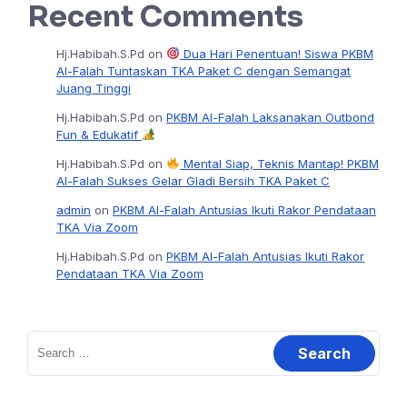
Recent Comments
Hj.Habibah.S.Pd
on
Dua Hari Penentuan! Siswa PKBM
Al-Falah Tuntaskan TKA Paket C dengan Semangat
Juang Tinggi
Hj.Habibah.S.Pd
on
PKBM Al-Falah Laksanakan Outbond
Fun & Edukatif
Hj.Habibah.S.Pd
on
Mental Siap, Teknis Mantap! PKBM
Al-Falah Sukses Gelar Gladi Bersih TKA Paket C
admin
on
PKBM Al-Falah Antusias Ikuti Rakor Pendataan
TKA Via Zoom
Hj.Habibah.S.Pd
on
PKBM Al-Falah Antusias Ikuti Rakor
Pendataan TKA Via Zoom
Search
for: