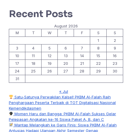
Recent Posts
August 2026
M
T
W
T
F
S
S
1
2
3
4
5
6
7
8
9
10
11
12
13
14
15
16
17
18
19
20
21
22
23
24
25
26
27
28
29
30
31
« Jul
Satu-Satunya Perwakilan Kalsel! PKBM Al-Falah Raih
Penghargaan Peserta Terbaik di TOT Digitalisasi Nasional
Kemendikdasmen
Momen Haru dan Bangga: PKBM Al-Falah Sukses Gelar
Pelepasan Angkatan ke-16 Siswa Paket A, B, dan C
Mantap Melangkah ke Garis Finis: Siswa PKBM Al-Falah
Antusias Hadapi Ulangan Akhir Semester Genap