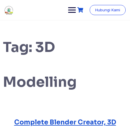
Skip
content
to
Hubungi Kami
content
Tag:
3D
Modelling
Complete Blender Creator, 3D