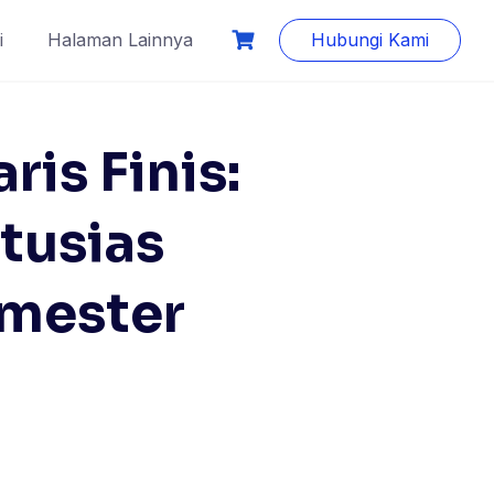
i
Halaman Lainnya
Hubungi Kami
is Finis:
tusias
emester