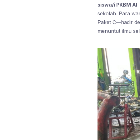
siswa/i PKBM Al-
sekolah. Para wa
Paket C—hadir den
menuntut ilmu se