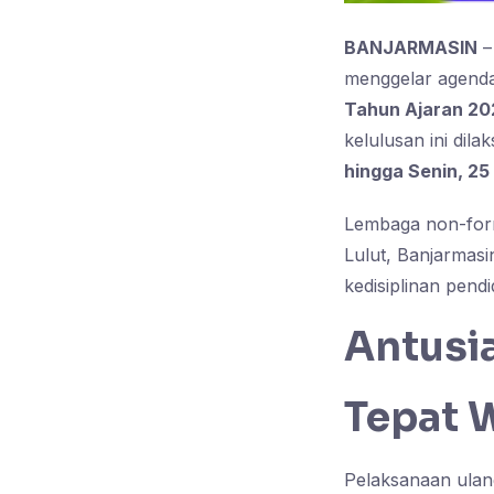
BANJARMASIN
–
menggelar agenda 
Tahun Ajaran 2
kelulusan ini dil
hingga Senin, 25
Lembaga non-forma
Lulut, Banjarmas
kedisiplinan pend
Antusi
Tepat 
Pelaksanaan ulan