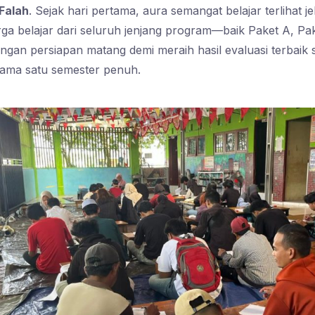
Falah
. Sejak hari pertama, aura semangat belajar terlihat je
rga belajar dari seluruh jenjang program—baik Paket A, P
gan persiapan matang demi meraih hasil evaluasi terbaik 
lama satu semester penuh.