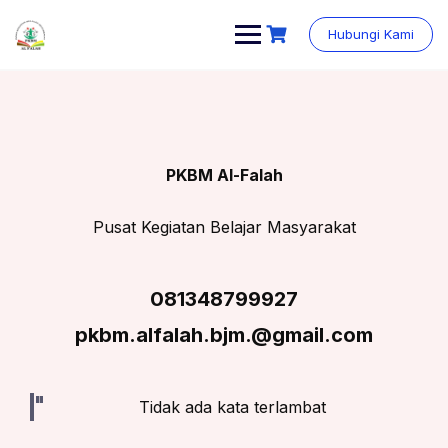
Skip
content
to
Hubungi Kami
content
PKBM Al-Falah
Pusat Kegiatan Belajar Masyarakat
081348799927
pkbm.alfalah.bjm.@gmail.com
Tidak ada kata terlambat