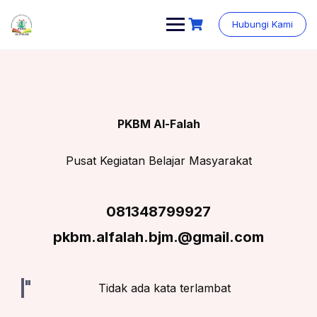
Skip
content
to
Hubungi Kami
content
PKBM Al-Falah
Pusat Kegiatan Belajar Masyarakat
081348799927
pkbm.alfalah.bjm.@gmail.com
Tidak ada kata terlambat